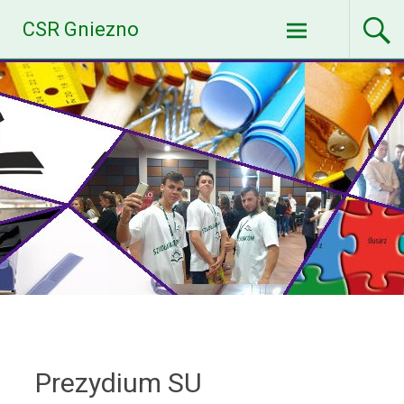
Skip
CSR Gniezno
to
content
Prezydium SU