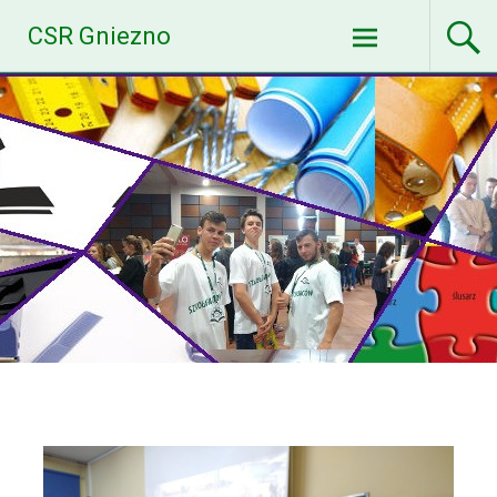
Skip
CSR Gniezno
to
content