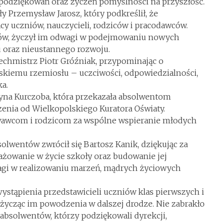
 podziękowań oraz życzeń pomyślności na przyszłość.
 Przemysław Jarosz, który podkreślił, że
cy uczniów, nauczycieli, rodziców i pracodawców.
sów, życzył im odwagi w podejmowaniu nowych
 oraz nieustannego rozwoju.
echmistrz Piotr Gróźniak, przypominając o
lskiemu rzemiosłu – uczciwości, odpowiedzialności,
ka.
yna Kurczoba, która przekazała absolwentom
czenia od Wielkopolskiego Kuratora Oświaty.
awcom i rodzicom za wspólne wspieranie młodych
lwentów zwrócił się Bartosz Kanik, dziękując za
ngażowanie w życie szkoły oraz budowanie jej
agi w realizowaniu marzeń, mądrych życiowych
tąpienia przedstawicieli uczniów klas pierwszych i
 życząc im powodzenia w dalszej drodze. Nie zabrakło
absolwentów, którzy podziękowali dyrekcji,