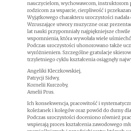
nauczycielom, wychowawcom, instruktorom p
rodzicom za wsparcie, cierpliwość i przekazan
Wyjątkowego charakteru uroczystości nadała 
Wzruszające utwory muzyczne oraz prezentacj
lat nauki przypomniały najpiękniejsze chwile
wspomnienia, która wywołała wiele uśmiechó
Podczas uroczystości uhonorowano także ucz
wyróżnieniem. Szczególne gratulacje skierow
trzyletniego cyklu kształcenia osiągnęły naj
Angeliki Kleczkowskiej,
Patrycji Sidwy,
Kornelii Kurczoby,
Amelii Prus.
Ich konsekwencja, pracowitość i systematycz
koleżanek i kolegów oraz powód do dumy dla 
Podczas uroczystości doceniono również pra
wspierają proces kształcenia zawodowego mł