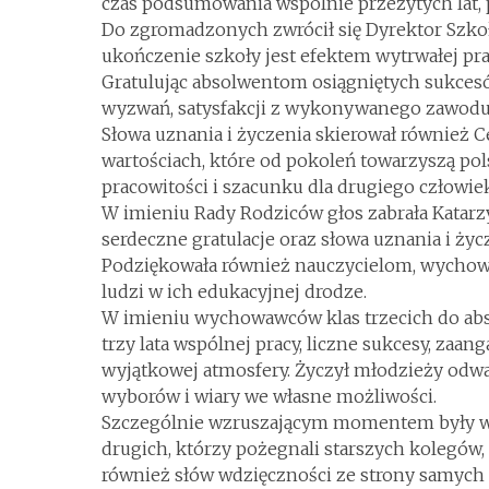
czas podsumowania wspólnie przeżytych lat,
Do zgromadzonych zwrócił się Dyrektor Szkoły
ukończenie szkoły jest efektem wytrwałej pra
Gratulując absolwentom osiągniętych sukce
wyzwań, satysfakcji z wykonywanego zawodu
Słowa uznania i życzenia skierował również C
wartościach, które od pokoleń towarzyszą po
pracowitości i szacunku dla drugiego człowie
W imieniu Rady Rodziców głos zabrała Katarz
serdeczne gratulacje oraz słowa uznania i ży
Podziękowała również nauczycielom, wychow
ludzi w ich edukacyjnej drodze.
W imieniu wychowawców klas trzecich do abso
trzy lata wspólnej pracy, liczne sukcesy, zaa
wyjątkowej atmosfery. Życzył młodzieży odw
wyborów i wiary we własne możliwości.
Szczególnie wzruszającym momentem były wys
drugich, którzy pożegnali starszych kolegów,
również słów wdzięczności ze strony samych 