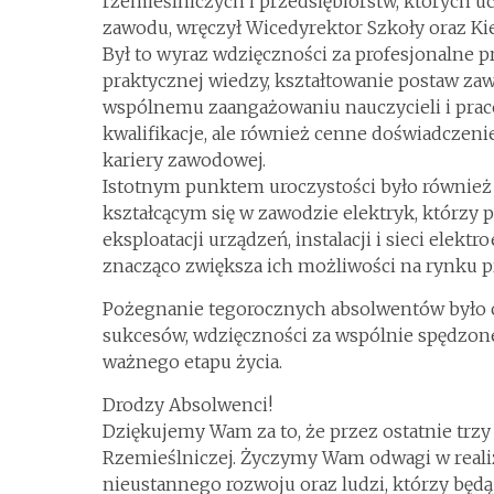
rzemieślniczych i przedsiębiorstw, których u
zawodu, wręczył Wicedyrektor Szkoły oraz K
Był to wyraz wdzięczności za profesjonalne
praktycznej wiedzy, kształtowanie postaw za
wspólnemu zaangażowaniu nauczycieli i prac
kwalifikacje, ale również cenne doświadczeni
kariery zawodowej.
Istotnym punktem uroczystości było również
kształcącym się w zawodzie elektryk, którzy 
eksploatacji urządzeń, instalacji i sieci elekt
znacząco zwiększa ich możliwości na rynku 
Pożegnanie tegorocznych absolwentów było ch
sukcesów, wdzięczności za wspólnie spędzon
ważnego etapu życia.
Drodzy Absolwenci!
Dziękujemy Wam za to, że przez ostatnie trzy
Rzemieślniczej. Życzymy Wam odwagi w realiz
nieustannego rozwoju oraz ludzi, którzy będą 