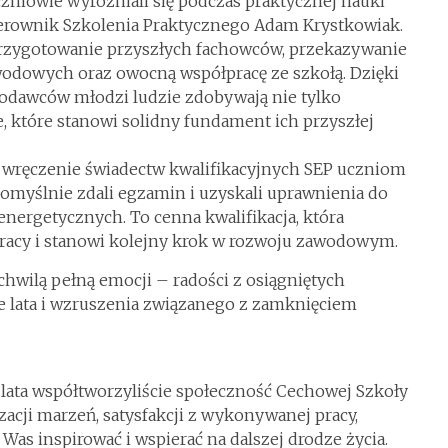
czniowie wyróżniali się podczas praktycznej nauki
ierownik Szkolenia Praktycznego Adam Krystkowiak.
 przygotowanie przyszłych fachowców, przekazywanie
wodowych oraz owocną współpracę ze szkołą. Dzięki
odawców młodzi ludzie zdobywają nie tylko
e, które stanowi solidny fundament ich przyszłej
 wręczenie świadectw kwalifikacyjnych SEP uczniom
pomyślnie zdali egzamin i uzyskali uprawnienia do
roenergetycznych. To cenna kwalifikacja, która
pracy i stanowi kolejny krok w rozwoju zawodowym.
wilą pełną emocji – radości z osiągniętych
e lata i wzruszenia związanego z zamknięciem
 lata współtworzyliście społeczność Cechowej Szkoły
acji marzeń, satysfakcji z wykonywanej pracy,
Was inspirować i wspierać na dalszej drodze życia.