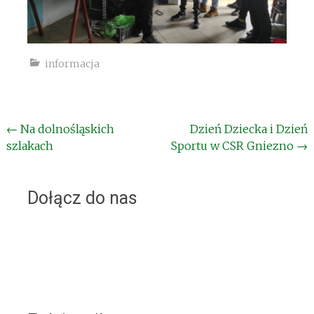
informacja
Post
←
Na dolnośląskich
Dzień Dziecka i Dzień
szlakach
Sportu w CSR Gniezno
→
navigation
Dołącz do nas