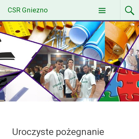
Skip
CSR Gniezno
to
content
Uroczyste pożegnanie