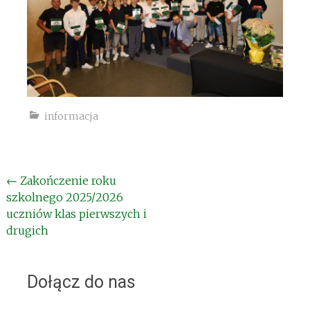
informacja
Post
←
Zakończenie roku
szkolnego 2025/2026
navigation
uczniów klas pierwszych i
drugich
Dołącz do nas