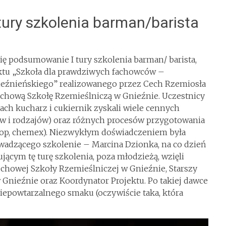
ury szkolenia barman/barista
ię podsumowanie I tury szkolenia barman/ barista,
ktu „Szkoła dla prawdziwych fachowców –
ieźnieńskiego” realizowanego przez Cech Rzemiosła
Cechową Szkołę Rzemieślniczą w Gnieźnie. Uczestnicy
ach kucharz i cukiernik zyskali wiele cennych
ów i rodzajów) oraz różnych procesów przygotowania
rop, chemex). Niezwykłym doświadczeniem była
wadzącego szkolenie – Marcina Dzionka, na co dzień
ącym tę turę szkolenia, poza młodzieżą, wzięli
echowej Szkoły Rzemieślniczej w Gnieźnie, Starszy
 Gnieźnie oraz Koordynator Projektu. Po takiej dawce
iepowtarzalnego smaku (oczywiście taka, która