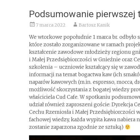
Podsumowanie pierwszej t
7 marca 2022
Bartosz Kanik
We wtorkowe popołudnie 1 marca br. odbyło s
które zostało zorganizowane w ramach proje
kształcenie zawodowe młodzieży regionu gn
i Małej Przedsiębiorczości w Gnieźnie oraz 
szkolenia – uczniowie kształcący się w zawod
informacji na temat bogactwa kaw (ich smak
naparów kawowych (m.in. espresso, mocca, d
możliwość skorzystania z bogatej wiedzy pro
właściciela Cud Cafe. W spotkaniu podsumowuj
udział również zaproszeni goście: Dyrekcja C
Cechu Rzemiosła i Małej Przedsiębiorczości w
fachowej wiedzy, każda wypita kawa nabiera n
zostanie zaparzona zgodnie ze sztuką)