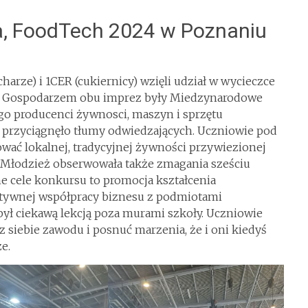
ca, FoodTech 2024 w Poznaniu
arze) i 1CER (cukiernicy) wzięli udział w wycieczce
w. Gospodarzem obu imprez były Miedzynarodowe
go producenci żywnosci, maszyn i sprzętu
 przyciągnęło tłumy odwiedzających. Uczniowie pod
wać lokalnej, tradycyjnej żywności przywiezionej
 Młodzież obserwowała także zmagania sześciu
e cele konkursu to promocja kształcenia
ktywnej współpracy biznesu z podmiotami
był ciekawą lekcją poza murami szkoły. Uczniowie
 siebie zawodu i posnuć marzenia, że i oni kiedyś
e.