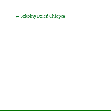
Post
←
Szkolny Dzień Chłopca
navigation