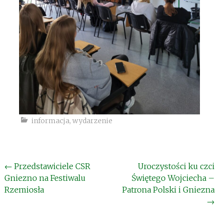
informacja
,
wydarzenie
Post
←
Przedstawiciele CSR
Uroczystości ku czci
Gniezno na Festiwalu
Świętego Wojciecha –
navigation
Rzemiosła
Patrona Polski i Gniezna
→