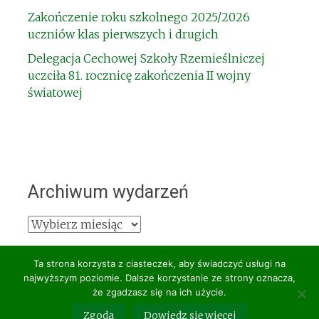
Zakończenie roku szkolnego 2025/2026
uczniów klas pierwszych i drugich
Delegacja Cechowej Szkoły Rzemieślniczej
uczciła 81. rocznicę zakończenia II wojny
światowej
Archiwum wydarzeń
Archiwum
wydarzeń
Ta strona korzysta z ciasteczek, aby świadczyć usługi na
najwyższym poziomie. Dalsze korzystanie ze strony oznacza,
że zgadzasz się na ich użycie.
Copyright © 2026
CSR Gniezno
. All rights reserved. Theme:
Zgoda
Dowiedz się więcej