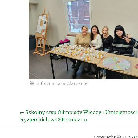
informacja
,
wydarzenie
Post
←
Szkolny etap Olimpiady Wiedzy i Umiejętności
Fryzjerskich w CSR Gniezno
navigation
Copyright © 2026
C