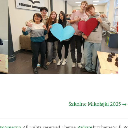
Szkolne Mikołajki 2025
→
SR Gniezno
. All rights reserved. Theme:
Radiate
by ThemeGrill. P