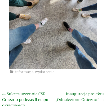
informacja
,
wydarzenie
Post
←
Sukces uczennic CSR
Inauguracja projektu
Gniezno podczas II etapu
„Odnalezione Gniezno”
→
navigation
okręgowego